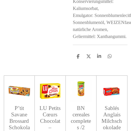
Konservierungsmittel:
Kaliumsorbat,
Emulgator: Sonnenblumenlecith
Sonnenblumenöl, WEIZENfase
natürliche Aromen,
Geliermittel: Xanthangummi.
S
S
S
S
h
h
h
h
a
a
a
a
r
r
r
r
e
e
e
e
P’tit
LU Petits
BN
Sablés
Savane
Cœurs
cereales
Anglais
Brossard
Chocolat
complete
Milchsch
Schokola
–
s /2
okolade