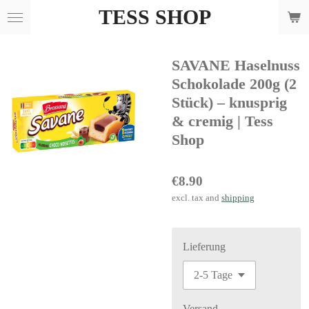
TESS SHOP
Skip
to
main
SAVANE Haselnuss
content
Schokolade 200g (2
Stück) – knusprig
& cremig | Tess
Shop
€8.90
excl. tax and
shipping
Lieferung
Versand