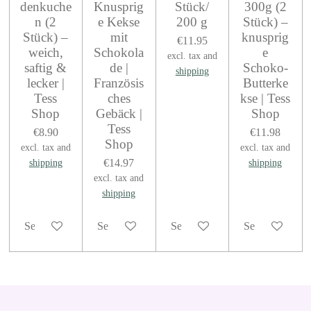
denkuche
Knusprig
Stück/
300g (2
n (2
e Kekse
200 g
Stück) –
Stück) –
mit
knusprig
€11.95
weich,
Schokola
e
excl. tax and
saftig &
de |
Schoko-
shipping
lecker |
Französis
Butterke
Tess
ches
kse | Tess
Shop
Gebäck |
Shop
Tess
€8.90
€11.98
Shop
excl. tax and
excl. tax and
€14.97
shipping
shipping
excl. tax and
shipping
See details
See details
See details
See details