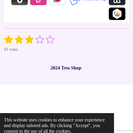
1
2
3
4
5
S
R
u
a
s
s
s
s
s
b
93 votes
t
m
t
t
t
t
t
i
i
t
n
a
a
a
a
a
r
2024 Tess Shop
g
a
r
r
r
r
r
t
:
i
2
s
s
s
s
n
.
g
9
7
8
4
9
This website uses cookies to enhance your experience
4
and display tailored ads. By clicking "Accept", you
consent to the use of all the cookies.
6