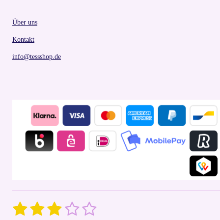
Über uns
Kontakt
info@tessshop.de
1
2
3
4
5
S
R
u
a