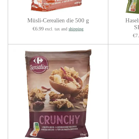
Müsli-Cerealien die 500 g
Hasel
S
€6.99
excl. tax and
shipping
€7