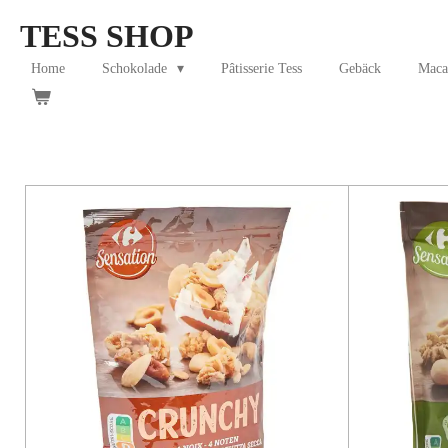
Skip
TESS SHOP
to
main
Home
Schokolade
Pâtisserie Tess
Gebäck
Maca
content