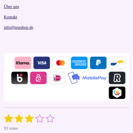
Über uns
Kontakt
info@tessshop.de
1
2
3
4
5
S
R
u
a
s
s
s
s
s
b
93 votes
t
m