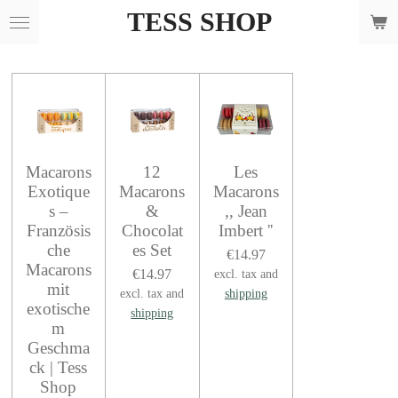
TESS SHOP
Skip
to
main
content
Macarons
12
Les
Exotique
Macarons
Macarons
s –
&
,, Jean
Französis
Chocolat
Imbert ''
che
es Set
€14.97
Macarons
€14.97
excl. tax and
mit
excl. tax and
shipping
exotische
shipping
m
Geschma
ck | Tess
Shop