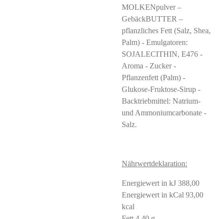
MOLKENpulver –
GebäckBUTTER –
pflanzliches Fett (Salz, Shea,
Palm) - Emulgatoren:
SOJALECITHIN, E476 -
Aroma - Zucker -
Pflanzenfett (Palm) -
Glukose-Fruktose-Sirup -
Backtriebmittel: Natrium-
und Ammoniumcarbonate -
Salz.
Nährwertdeklaration:
Energiewert in kJ 388,00
Energiewert in kCal 93,00
kcal
Fett 4,40 g