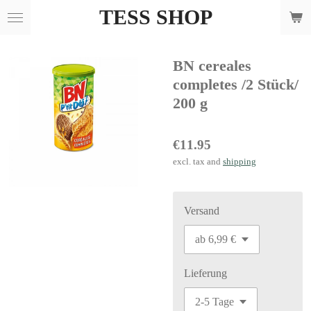
TESS SHOP
Skip
to
main
BN cereales
content
completes /2 Stück/
200 g
€11.95
excl. tax and
shipping
Versand
Lieferung