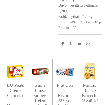
Davon gesättigte Fettsäuren
2,20 g
Kohlenhydrate 11,50 g
Einschließlich Zucker 6,10 g
Protein 1,30 g
S
S
S
S
h
h
h
h
a
a
a
a
r
r
r
r
e
e
e
e
LU Petits
Pim’s
P’tit Déli
Mulino
Cœurs
Fraise
Tier-
Bianco
Chocolat
Erdbeer
Biskuits
Baiocchi
–
Kekse
225g (2
/2 Stück/