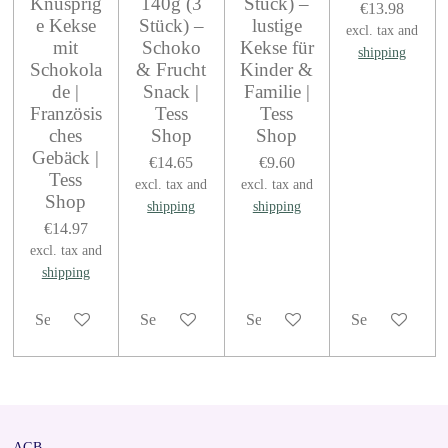
Knusprig
140g (3
Stück) –
€13.98
e Kekse
Stück) –
lustige
excl. tax and
mit
Schoko
Kekse für
shipping
Schokola
& Frucht
Kinder &
de |
Snack |
Familie |
Französis
Tess
Tess
ches
Shop
Shop
Gebäck |
€14.65
€9.60
Tess
excl. tax and
excl. tax and
Shop
shipping
shipping
€14.97
excl. tax and
shipping
See details
See details
See details
See details
AGB