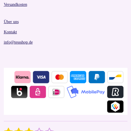
Versandkosten
Über uns
Kontakt
info@tessshop.de
S
R