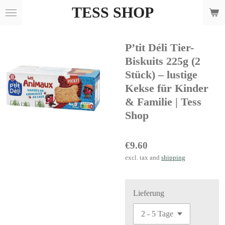
TESS SHOP
Skip
to
main
P’tit Déli Tier-
content
Biskuits 225g (2
Stück) – lustige
Kekse für Kinder
& Familie | Tess
Shop
€9.60
excl. tax and
shipping
Lieferung