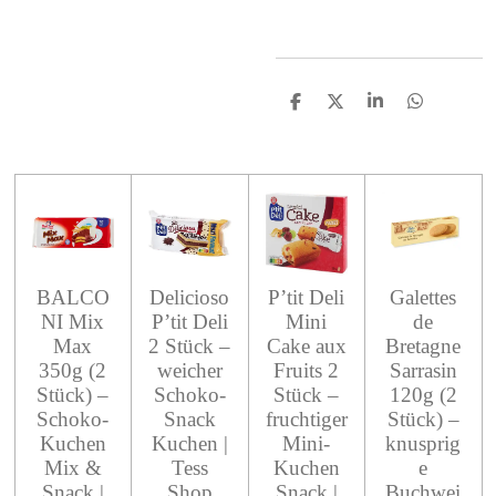
S
S
S
S
h
h
h
h
a
a
a
a
r
r
r
r
e
e
e
e
BALCO
Delicioso
P’tit Deli
Galettes
NI Mix
P’tit Deli
Mini
de
Max
2 Stück –
Cake aux
Bretagne
350g (2
weicher
Fruits 2
Sarrasin
Stück) –
Schoko-
Stück –
120g (2
Schoko-
Snack
fruchtiger
Stück) –
Kuchen
Kuchen |
Mini-
knusprig
Mix &
Tess
Kuchen
e
Snack |
Shop
Snack |
Buchwei