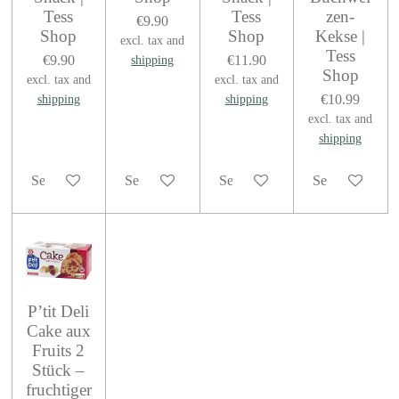
Tess
Tess
zen-
€9.90
Shop
Shop
Kekse |
excl. tax and
Tess
€9.90
€11.90
shipping
Shop
excl. tax and
excl. tax and
€10.99
shipping
shipping
excl. tax and
shipping
See details
See details
See details
See details
P’tit Deli
Cake aux
Fruits 2
Stück –
fruchtiger