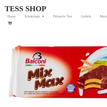
Skip
TESS SHOP
to
main
Home
Schokolade
Pâtisserie Tess
Gebäck
Maca
content