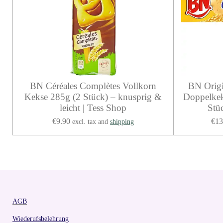
BN Céréales Complètes Vollkorn
BN Origi
Kekse 285g (2 Stück) – knusprig &
Doppelkek
leicht | Tess Shop
Stü
€9.90
€13
excl. tax and
shipping
AGB
Wiederufsbelehrung