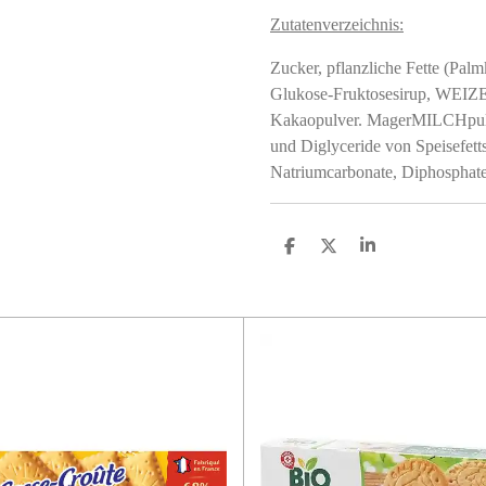
Zutatenverzeichnis:
Zucker, pflanzliche Fette (Pal
Glukose-Fruktosesirup, WEI
Kakaopulver. MagerMILCHpu
und Diglyceride von Speisefet
Natriumcarbonate, Diphosphate
S
S
S
h
h
h
a
a
a
r
r
r
e
e
e