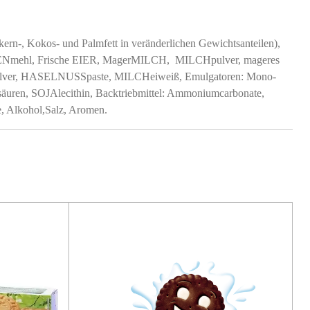
mkern-, Kokos- und Palmfett in veränderlichen Gewichtsanteilen),
ZENmehl, Frische EIER, MagerMILCH, MILCHpulver, mageres
lver, HASELNUSSpaste, MILCHeiweiß, Emulgatoren: Mono-
tsäuren, SOJAlecithin, Backtriebmittel: Ammoniumcarbonate,
, Alkohol,Salz, Aromen.