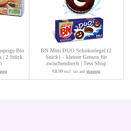
usprige Bio
BN Mini DUO Schokoriegel (2
 | 2 Stück
Stück) – kleiner Genuss für
p
zwischendurch | Tess Shop
€8.99
ping
excl. tax and
shipping