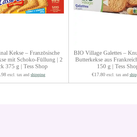
nal Kekse – Französische
BIO Village Galettes – Kn
se mit Schoko-Füllung | 2
Butterkekse aus Frankreich
ck 375 g | Tess Shop
150 g | Tess Sho
.98
€17.80
excl. tax and
shipping
excl. tax and
ship