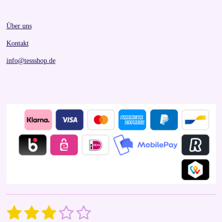
Über uns
Kontakt
info@tessshop.de
1
2
3
4
5
S
R
u
a