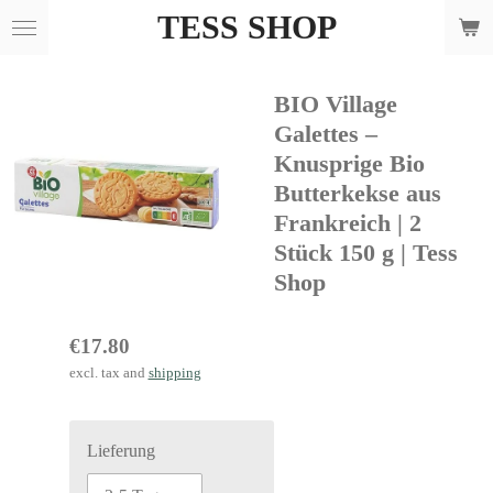
TESS SHOP
Skip
to
main
BIO Village
content
Galettes –
Knusprige Bio
Butterkekse aus
Frankreich | 2
Stück 150 g | Tess
Shop
€17.80
excl. tax and
shipping
Lieferung