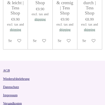
& leicht |
Shop
& cremig
durch |
Tess
| Tess
Tess
€9.90
Shop
Shop
Shop
excl. tax and
€9.90
€9.90
€8.99
shipping
excl. tax and
excl. tax and
excl. tax and
shipping
shipping
shipping
See details
See details
See details
See details
AGB
Wiederufsbelehrung
Datenschutz
Impressum
Versandkosten