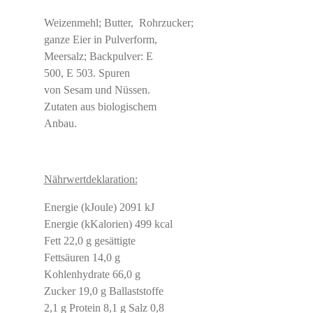
Weizenmehl; Butter, Rohrzucker;
ganze Eier in Pulverform,
Meersalz; Backpulver: E
500, E 503. Spuren
von Sesam und Nüssen.
Zutaten aus biologischem
Anbau.
Nährwertdeklaration:
Energie (kJoule) 2091 kJ
Energie (kKalorien) 499 kcal
Fett 22,0 g gesättigte
Fettsäuren 14,0 g
Kohlenhydrate 66,0 g
Zucker 19,0 g Ballaststoffe
2,1 g Protein 8,1 g Salz 0,8