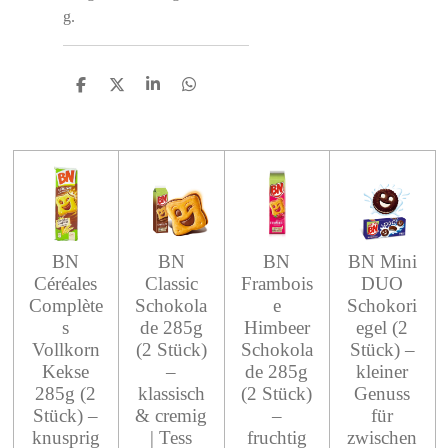
g.
S
S
S
S
h
h
h
h
a
a
a
a
r
r
r
r
e
e
e
e
BN
BN
BN
BN Mini
Céréales
Classic
Frambois
DUO
Complète
Schokola
e
Schokori
s
de 285g
Himbeer
egel (2
Vollkorn
(2 Stück)
Schokola
Stück) –
Kekse
–
de 285g
kleiner
285g (2
klassisch
(2 Stück)
Genuss
Stück) –
& cremig
–
für
knusprig
| Tess
fruchtig
zwischen