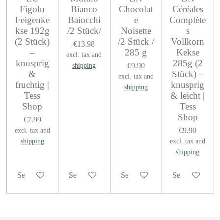
Figolu
Bianco
Chocolat
Céréales
Feigenke
Baiocchi
e
Complète
kse 192g
/2 Stück/
Noisette
s
(2 Stück)
/2 Stück /
Vollkorn
€13.98
–
285 g
Kekse
excl. tax and
knusprig
285g (2
€9.90
shipping
&
Stück) –
excl. tax and
fruchtig |
knusprig
shipping
Tess
& leicht |
Shop
Tess
Shop
€7.99
€9.90
excl. tax and
shipping
excl. tax and
shipping
See details
See details
See details
See details