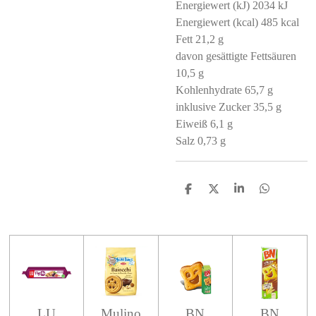
Energiewert (kJ) 2034 kJ
Energiewert (kcal) 485 kcal
Fett 21,2 g
davon gesättigte Fettsäuren
10,5 g
Kohlenhydrate 65,7 g
inklusive Zucker 35,5 g
Eiweiß 6,1 g
Salz 0,73 g
S
S
S
S
h
h
h
h
a
a
a
a
r
r
r
r
e
e
e
e
LU
Mulino
BN
BN