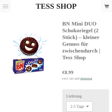
TESS SHOP
Skip
to
main
BN Mini DUO
content
Schokoriegel (2
Stück) – kleiner
Genuss für
zwischendurch |
Tess Shop
€8.99
excl. tax and
shipping
Lieferung