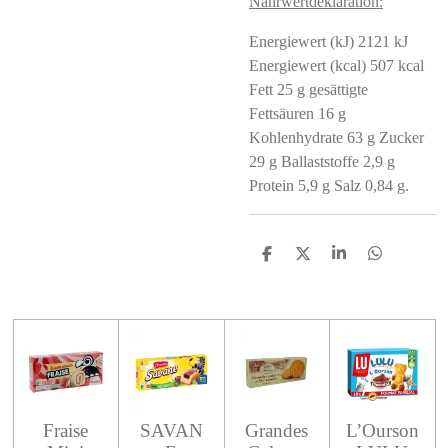
Nährwertdeklaration:
Energiewert (kJ) 2121 kJ
Energiewert (kcal) 507 kcal
Fett 25 g gesättigte
Fettsäuren 16 g
Kohlenhydrate 63 g Zucker
29 g Ballaststoffe 2,9 g
Protein 5,9 g Salz 0,84 g.
S
S
S
S
h
h
h
h
a
a
a
a
r
r
r
r
e
e
e
e
Fraise
SAVAN
Grandes
L’Ourson