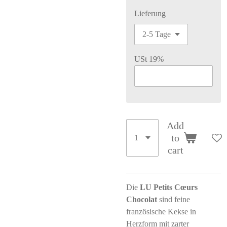
Lieferung
USt 19%
Add
to
cart
Die
LU Petits Cœurs
Chocolat
sind feine
französische Kekse in
Herzform mit zarter