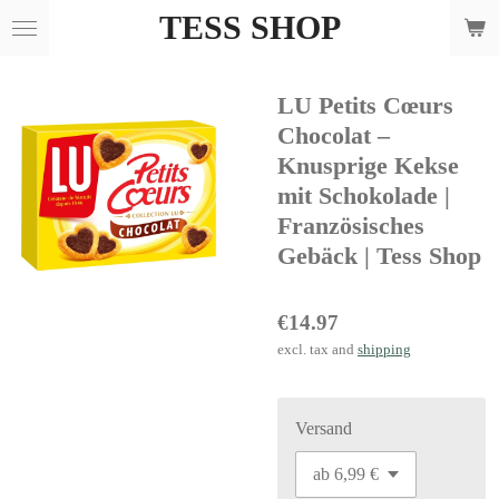
TESS SHOP
Skip
to
main
LU Petits Cœurs
content
Chocolat –
Knusprige Kekse
mit Schokolade |
Französisches
Gebäck | Tess Shop
€14.97
excl. tax and
shipping
Versand