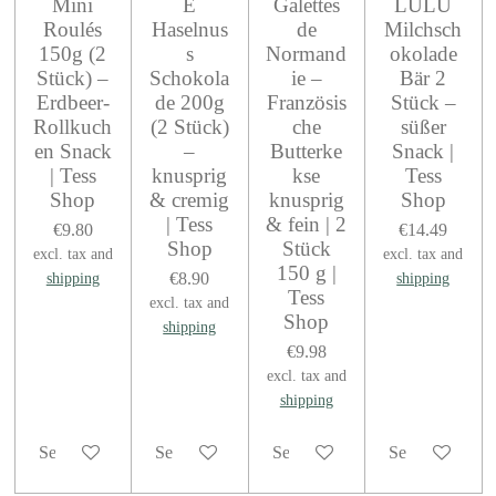
Mini
E
Galettes
LULU
Roulés
Haselnus
de
Milchsch
150g (2
s
Normand
okolade
Stück) –
Schokola
ie –
Bär 2
Erdbeer-
de 200g
Französis
Stück –
Rollkuch
(2 Stück)
che
süßer
en Snack
–
Butterke
Snack |
| Tess
knusprig
kse
Tess
Shop
& cremig
knusprig
Shop
| Tess
& fein | 2
€9.80
€14.49
Shop
Stück
excl. tax and
excl. tax and
150 g |
€8.90
shipping
shipping
Tess
excl. tax and
Shop
shipping
€9.98
excl. tax and
shipping
See details
See details
See details
See details