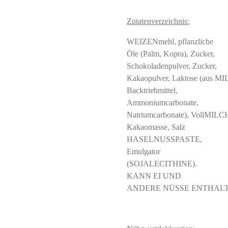
Zutatenverzeichnis:
WEIZENmehl, pflanzliche
Öle (Palm, Kopra), Zucker,
Schokoladenpulver, Zucker,
Kakaopulver, Laktose (aus MI
Backtriebmittel,
Ammoniumcarbonate,
Natriumcarbonate), VollMILCH
Kakaomasse, Salz
HASELNUSSPASTE,
Emulgator
(SOJALECITHINE).
KANN EI UND
ANDERE NÜSSE ENTHALT