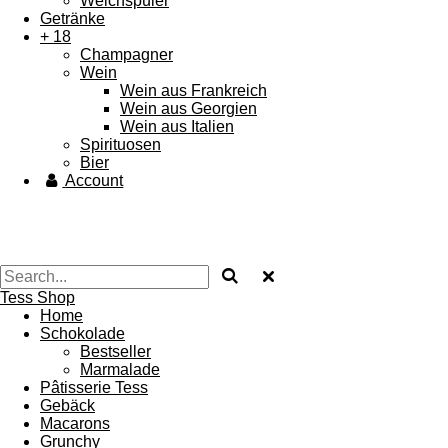
Weichspüler
Getränke
+ 18
Champagner
Wein
Wein aus Frankreich
Wein aus Georgien
Wein aus Italien
Spirituosen
Bier
Account
Tess Shop
Home
Schokolade
Bestseller
Marmalade
Pâtisserie Tess
Gebäck
Macarons
Grunchy