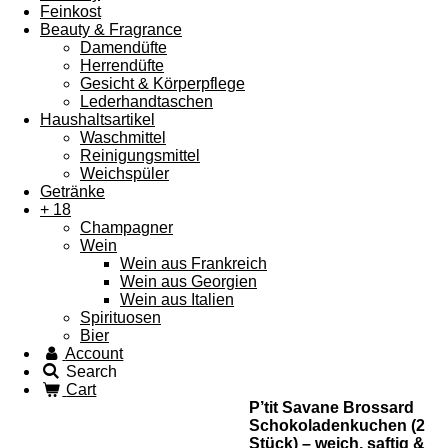
Feinkost
Beauty & Fragrance
Damendüfte
Herrendüfte
Gesicht & Körperpflege
Lederhandtaschen
Haushaltsartikel
Waschmittel
Reinigungsmittel
Weichspüler
Getränke
+ 18
Champagner
Wein
Wein aus Frankreich
Wein aus Georgien
Wein aus Italien
Spirituosen
Bier
Account
Search
Cart
P’tit Savane Brossard
Schokoladenkuchen (2
Stück) – weich, saftig &