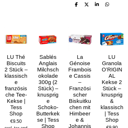
S
S
S
S
h
h
h
h
a
a
a
a
r
r
r
r
e
e
e
e
LU Thé
Sablés
La
LU
Biscuits
Anglais
Génoise
Granola
2 Stück –
Milchsch
Frambois
O’RIGIN
klassisch
okolade
e Cassis
AL
e
300g (2
–
Kekse 2
französis
Stück) –
Französi
Stück –
che Tee-
knusprig
scher
knusprig
Kekse |
e
Biskuitku
&
Tess
Schoko-
chen mit
klassisch
Shop
Butterkek
Himbeer
| Tess
se | Tess
e &
Shop
€9.50
Shop
Johannis
€9.90
excl. tax and