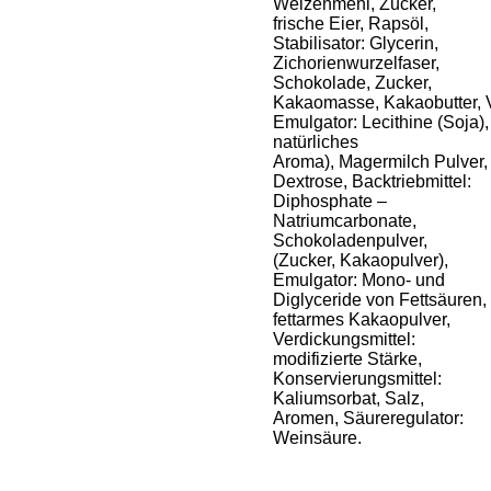
Weizenmehl, Zucker,
frische Eier, Rapsöl,
Stabilisator: Glycerin,
Zichorienwurzelfaser,
Schokolade, Zucker,
Kakaomasse, Kakaobutter, V
Emulgator: Lecithine (Soja),
natürliches
Aroma), Magermilch Pulver,
Dextrose, Backtriebmittel:
Diphosphate –
Natriumcarbonate,
Schokoladenpulver,
(Zucker, Kakaopulver),
Emulgator: Mono- und
Diglyceride von Fettsäuren,
fettarmes Kakaopulver,
Verdickungsmittel:
modifizierte Stärke,
Konservierungsmittel:
Kaliumsorbat, Salz,
Aromen, Säureregulator:
Weinsäure.