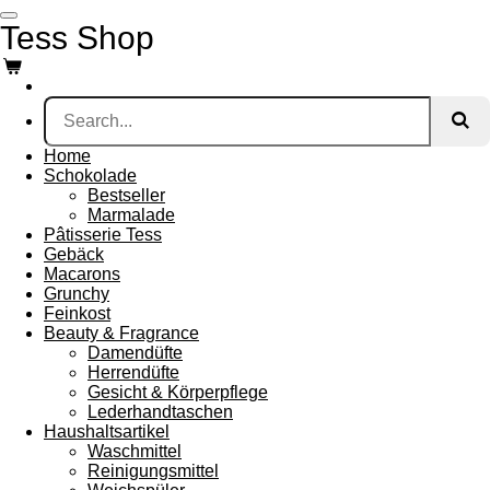
Skip
Tess Shop
to
main
content
Home
Schokolade
Bestseller
Marmalade
Pâtisserie Tess
Gebäck
Macarons
Grunchy
Feinkost
Beauty & Fragrance
Damendüfte
Herrendüfte
Gesicht & Körperpflege
Lederhandtaschen
Haushaltsartikel
Waschmittel
Reinigungsmittel