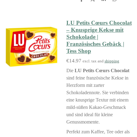
S
S
S
S
h
h
h
h
a
a
a
a
r
r
r
r
e
e
e
e
LU Petits Cœurs Chocolat
– Knusprige Kekse mit
Schokolade |
Französisches Gebäck |
Tess Shop
€14.97
excl. tax and
shipping
Die
LU Petits Cœurs Chocolat
sind feine französische Kekse in
Herzform mit zarter
Schokoladennote. Sie verbinden
eine knusprige Textur mit einem
mild-süßen Kakao-Geschmack
und sind ideal für kleine
Genussmomente.
Perfekt zum Kaffee, Tee oder als