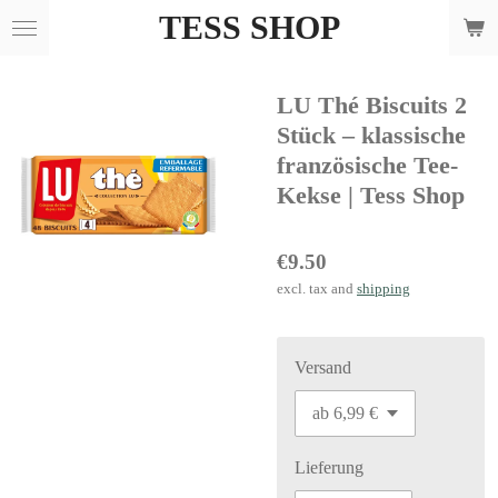
TESS SHOP
Skip
to
main
LU Thé Biscuits 2
content
Stück – klassische
französische Tee-
Kekse | Tess Shop
€9.50
excl. tax and
shipping
Versand
Lieferung