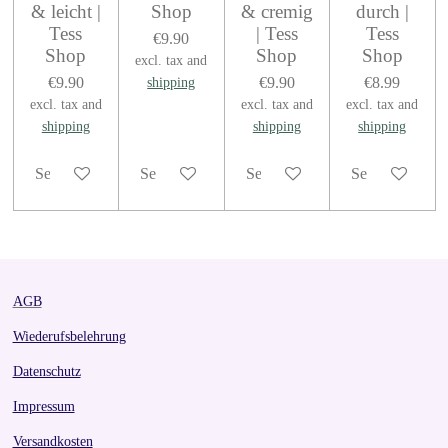
& leicht |
Shop
& cremig
durch |
Tess
| Tess
Tess
€9.90
Shop
Shop
Shop
excl. tax and
€9.90
€9.90
€8.99
shipping
excl. tax and
excl. tax and
excl. tax and
shipping
shipping
shipping
See details
See details
See details
See details
AGB
Wiederufsbelehrung
Datenschutz
Impressum
Versandkosten