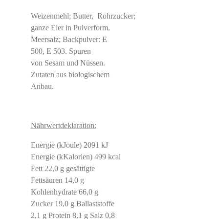
Weizenmehl; Butter, Rohrzucker;
ganze Eier in Pulverform,
Meersalz; Backpulver: E
500, E 503. Spuren
von Sesam und Nüssen.
Zutaten aus biologischem
Anbau.
Nährwertdeklaration:
Energie (kJoule) 2091 kJ
Energie (kKalorien) 499 kcal
Fett 22,0 g gesättigte
Fettsäuren 14,0 g
Kohlenhydrate 66,0 g
Zucker 19,0 g Ballaststoffe
2,1 g Protein 8,1 g Salz 0,8