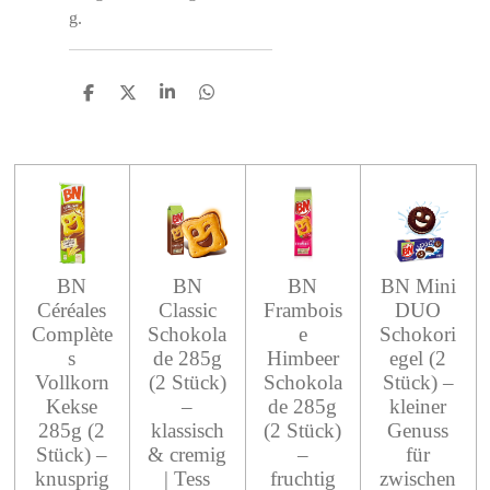
g.
S
S
S
S
h
h
h
h
a
a
a
a
r
r
r
r
e
e
e
e
BN
BN
BN
BN Mini
Céréales
Classic
Frambois
DUO
Complète
Schokola
e
Schokori
s
de 285g
Himbeer
egel (2
Vollkorn
(2 Stück)
Schokola
Stück) –
Kekse
–
de 285g
kleiner
285g (2
klassisch
(2 Stück)
Genuss
Stück) –
& cremig
–
für
knusprig
| Tess
fruchtig
zwischen