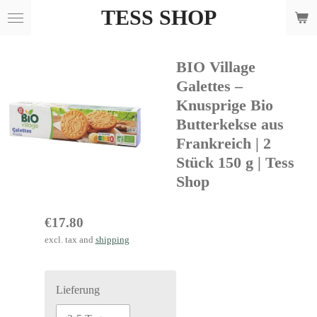
TESS SHOP
Skip
to
main
BIO Village
content
Galettes –
Knusprige Bio
Butterkekse aus
Frankreich | 2
Stück 150 g | Tess
Shop
€17.80
excl. tax and
shipping
Lieferung