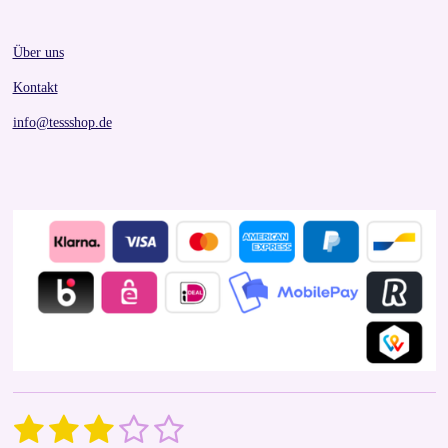
Über uns
Kontakt
info@tessshop.de
1
2
3
4
5
S
R
u
a