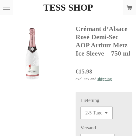
TESS SHOP
Skip
to
main
Crémant d’Alsace
content
Rosé Demi-Sec
AOP Arthur Metz
Ice Sleeve – 750 ml
€15.98
excl. tax and
shipping
Lieferung
Versand