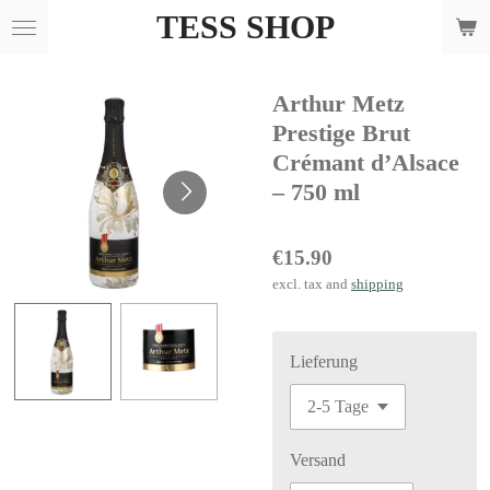
TESS SHOP
Skip
to
main
Arthur Metz
content
Prestige Brut
Crémant d’Alsace
– 750 ml
€15.90
excl. tax and
shipping
Lieferung
Versand