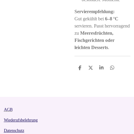
Servierempfehlung:
Gut gekühlt bei
6–8 °C
servieren. Passt hervorragend
zu
Meeresfrüchten,
Fischgerichten oder
leichten Desserts
.
S
S
S
S
h
h
h
h
a
a
a
a
r
r
r
r
e
e
e
e
AGB
Wiederufsbelehrung
Datenschutz