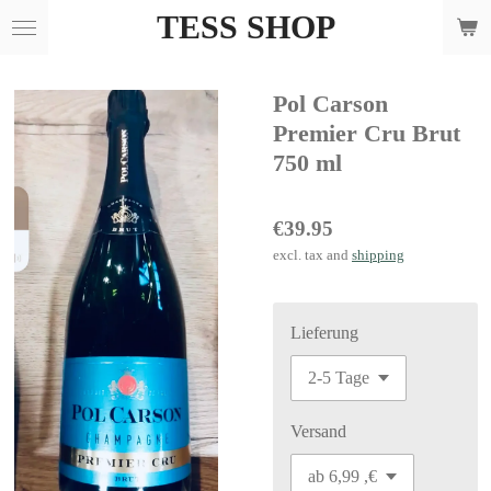
TESS SHOP
Skip
to
main
Pol Carson
content
Premier Cru Brut
750 ml
€39.95
excl. tax and
shipping
Lieferung
Versand