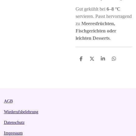
Gut gekühlt bei
6–8 °C
servieren. Passt hervorragend
zu
Meeresfrüchten,
Fischgerichten oder
leichten Desserts
.
S
S
S
S
h
h
h
h
a
a
a
a
r
r
r
r
e
e
e
e
AGB
Wiederufsbelehrung
Datenschutz
Impressum