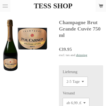
TESS SHOP
Skip
to
main
Champagne Brut
content
Grande Cuvée 750
ml
€39.95
excl. tax and
shipping
Lieferung
Versand