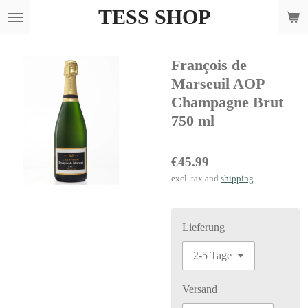
TESS SHOP
Skip
to
main
François de
content
Marseuil AOP
Champagne Brut
750 ml
€45.99
excl. tax and
shipping
Lieferung
Versand