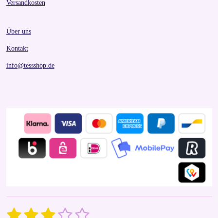
Versandkosten
Über uns
Kontakt
info@tessshop.de
1
2
3
4
5
S
R