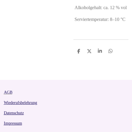
Alkoholgehalt: ca. 12 % vol
Serviertemperatur: 8–10 °C
S
S
S
S
h
h
h
h
a
a
a
a
r
r
r
r
e
e
e
e
AGB
Wiederufsbelehrung
Datenschutz
Impressum