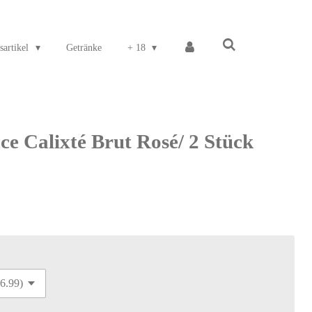
sartikel
Getränke
+ 18
e Calixté Brut Rosé/ 2 Stück