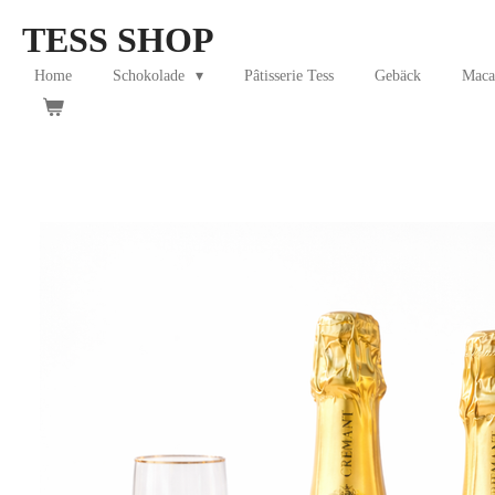
Skip
TESS SHOP
to
main
Home
Schokolade
Pâtisserie Tess
Gebäck
Maca
content