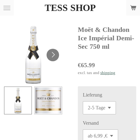
TESS SHOP
Skip
to
main
Moët & Chandon
content
Ice Impérial Demi-
Sec 750 ml
€65.99
excl. tax and
shipping
Lieferung
Versand