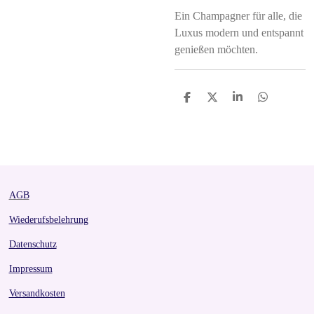
Ein Champagner für alle, die
Luxus modern und entspannt
genießen möchten.
S
S
S
S
h
h
h
h
a
a
a
a
r
r
r
r
e
e
e
e
AGB
Wiederufsbelehrung
Datenschutz
Impressum
Versandkosten