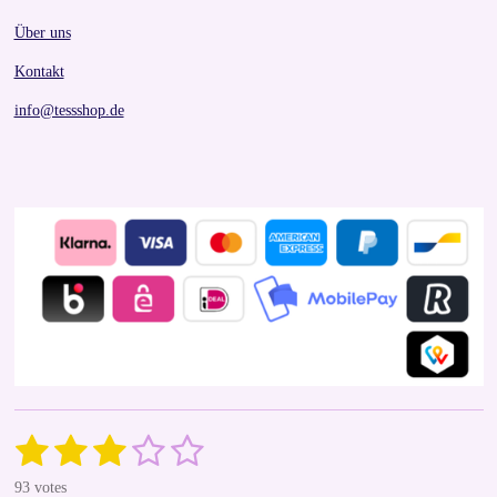
Über uns
Kontakt
info@tessshop.de
1
2
3
4
5
S
R
u
a
s
s
s
s
s
b
93 votes
t
m