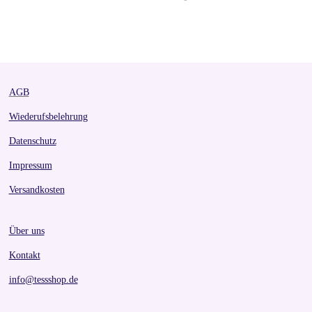
h
h
h
h
a
a
a
a
r
r
r
r
e
e
e
e
AGB
Wiederufsbelehrung
Datenschutz
Impressum
Versandkosten
Über uns
Kontakt
info@tessshop.de