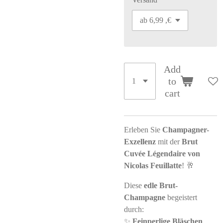
Add
to
cart
Erleben Sie
Champagner-
Exzellenz
mit der
Brut
Cuvée Légendaire von
Nicolas Feuillatte
! 🥂
Diese
edle Brut-
Champagne
begeistert
durch:
✨
Feinperlige Bläschen