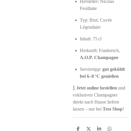
Hersteller: Nicolas
Feuillatte
Typ: Brut, Cuvée
Légendaire
Inhalt: 75 cl
Herkunft: Frankreich,
A.O.P. Champagne
Serviertipp:
gut gekühlt
bei 6–8 °C genießen
🍾
Jetzt online bestellen
und
exklusiven Champagner
direkt nach Hause liefern
lassen – nur bei
Tess Shop
!
S
S
S
S