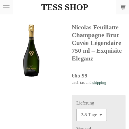
TESS SHOP
Skip
to
main
Nicolas Feuillatte
content
Champagne Brut
Cuvée Légendaire
750 ml – Exquisite
Eleganz
€65.99
excl. tax and
shipping
Lieferung
Versand