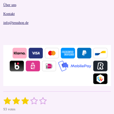
Über uns
Kontakt
info@tessshop.de
1
2
3
4
5
S
R
u
a
s
s
s
s
s
b
93 votes
t
m