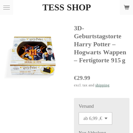
TESS SHOP
Skip
to
main
3D-
content
Geburtstagstorte
Harry Potter –
Hogwarts Wappen
– Fertigtorte 915 g
€29.99
excl. tax and
shipping
Versand
Nur Abholung