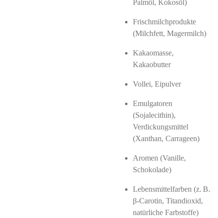
Palmöl, Kokosöl)
Frischmilchprodukte
(Milchfett, Magermilch)
Kakaomasse,
Kakaobutter
Vollei, Eipulver
Emulgatoren
(Sojalecithin),
Verdickungsmittel
(Xanthan, Carrageen)
Aromen (Vanille,
Schokolade)
Lebensmittelfarben (z. B.
β‑Carotin, Titandioxid,
natürliche Farbstoffe)