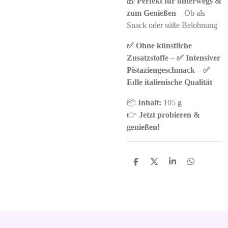
🎁
Perfekt für unterwegs &
zum Genießen
– Ob als
Snack oder süße Belohnung
✅ Ohne künstliche
Zusatzstoffe – ✅ Intensiver
Pistaziengeschmack – ✅
Edle italienische Qualität
📦
Inhalt:
105 g
👉
Jetzt probieren &
genießen!
S
S
S
S
h
h
h
h
a
a
a
a
r
r
r
r
e
e
e
e