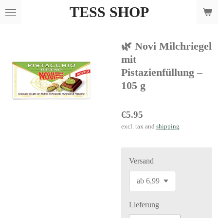
TESS SHOP
Skip
to
main
🌿 Novi Milchriegel
content
mit
Pistazienfüllung –
105 g
€5.95
excl. tax and
shipping
Versand
Lieferung