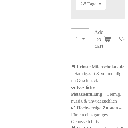
Add
to
cart
🍫
Feinste Milchschokolade
– Samtig-zart & vollmundig
im Geschmack
🥜
Köstliche
Pistazienfüllung
– Cremig,
nussig & unwiderstehlich
🌱
Hochwertige Zutaten
–
Für ein einzigartiges
Genusserlebnis