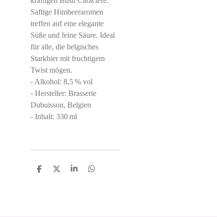
kräftigen Bush Caractère.
Saftige Himbeeraromen
treffen auf eine elegante
Süße und feine Säure. Ideal
für alle, die belgisches
Starkbier mit fruchtigem
Twist mögen.
- Alkohol: 8,5 % vol
- Hersteller: Brasserie
Dubuisson, Belgien
- Inhalt: 330 ml
S
S
S
S
h
h
h
h
a
a
a
a
r
r
r
r
e
e
e
e