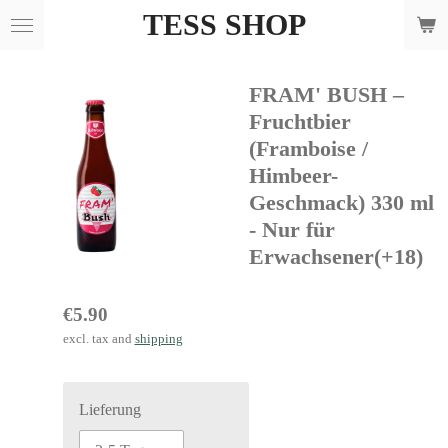
TESS SHOP
Skip
to
main
FRAM' BUSH –
content
Fruchtbier
(Framboise /
Himbeer-
Geschmack) 330 ml
- Nur für
Erwachsener(+18)
€5.90
excl. tax and
shipping
Lieferung