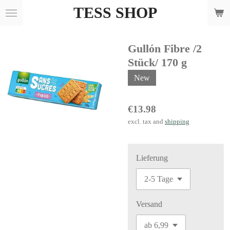
TESS SHOP
Skip
to
main
Gullón Fibre /2
content
Stück/ 170 g
New
€13.98
excl. tax and
shipping
Lieferung
Versand