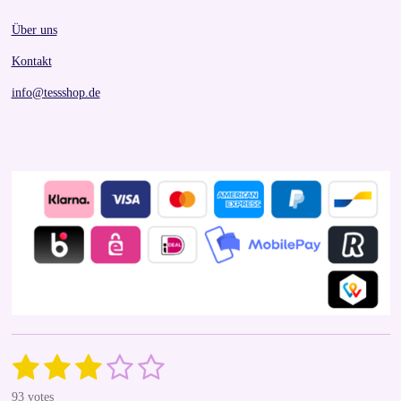
Über uns
Kontakt
info@tessshop.de
1
2
3
4
5
S
R
u
a
s
s
s
s
s
b
93 votes
t