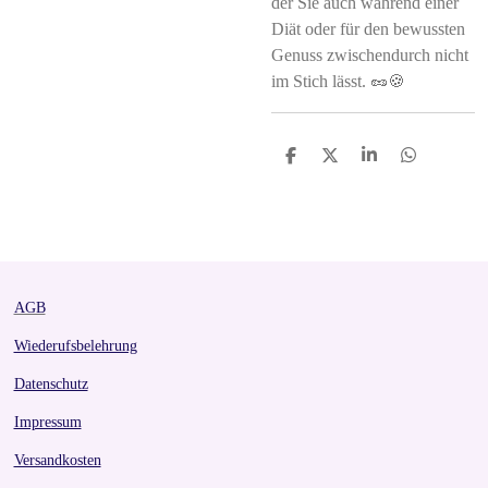
der Sie auch während einer
Diät oder für den bewussten
Genuss zwischendurch nicht
im Stich lässt. 🥜🍪
S
S
S
S
h
h
h
h
a
a
a
a
r
r
r
r
e
e
e
e
AGB
Wiederufsbelehrung
Datenschutz
Impressum
Versandkosten