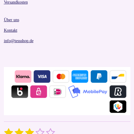
Versandkosten
Über uns
Kontakt
info@tessshop.de
1
2
3
4
5
S
R