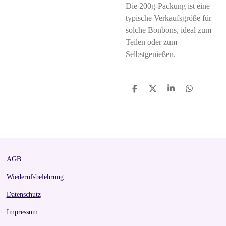
Die 200g-Packung ist eine
typische Verkaufsgröße für
solche Bonbons, ideal zum
Teilen oder zum
Selbstgenießen.
S
S
S
S
h
h
h
h
a
a
a
a
r
r
r
r
e
e
e
e
AGB
Wiederufsbelehrung
Datenschutz
Impressum