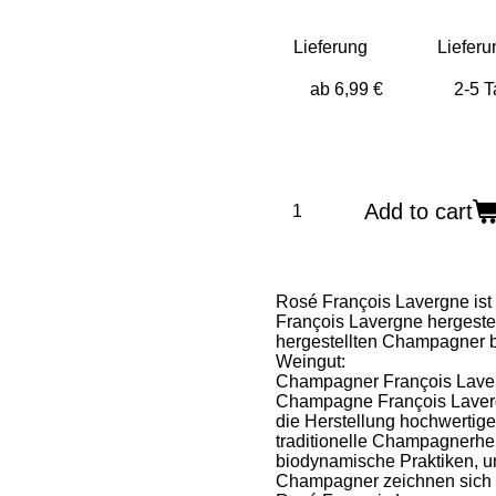
Lieferung
Lieferu
Add to cart
Rosé François Lavergne is
François Lavergne hergestel
hergestellten Champagner be
Weingut:
Champagner François Lave
Champagne François Lavergn
die Herstellung hochwertige
traditionelle Champagnerher
biodynamische Praktiken, u
Champagner zeichnen sich d