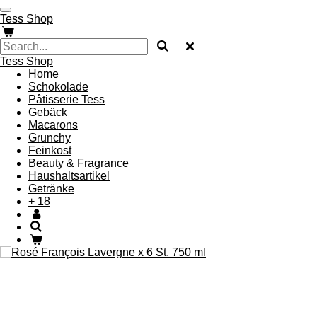
Skip
Tess Shop
to
main
content
Tess Shop
Home
Schokolade
Pâtisserie Tess
Gebäck
Macarons
Grunchy
Feinkost
Beauty & Fragrance
Haushaltsartikel
Getränke
+ 18