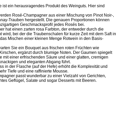
 ist ein herausragendes Produkt des Weinguts. Hier sind
erden Rosé-Champagner aus einer Mischung von Pinot Noir-,
nay-Trauben hergestellt. Die genauen Proportionen können
nzigartigen Geschmacksprofil jedes Rosés bei.
 hat einen zarten rosa Farbton, der entweder durch die
 wird, bei der die Traubenschalen für kurze Zeit mit dem Saft in
h das Mischen einer kleinen Menge Rotwein in den Basis-
ten Sie ein Bouquet aus frischen roten Früchten wie
irschen, ergänzt durch blumige Noten. Der Gaumen spiegelt
mit einer erfrischenden Säure und einer glatten, cremigen
 knackigen und eleganten Abgang führt.
s in der Flasche (auf der Hefe) erhöht die Komplexität und
r Tiefe und eine raffinierte Mousse.
agner passt wunderbar zu einer Vielzahl von Gerichten,
chtes Geflügel, Salate und sogar Desserts mit Beeren.