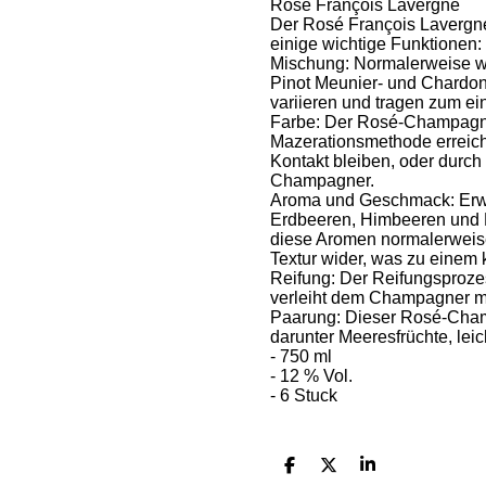
Rosé François Lavergne
Der Rosé François Lavergne
einige wichtige Funktionen:
Mischung: Normalerweise w
Pinot Meunier- und Chardon
variieren und tragen zum ei
Farbe: Der Rosé-Champagner
Mazerationsmethode erreicht
Kontakt bleiben, oder durc
Champagner.
Aroma und Geschmack: Erwar
Erdbeeren, Himbeeren und K
diese Aromen normalerweise 
Textur wider, was zu einem
Reifung: Der Reifungsprozes
verleiht dem Champagner meh
Paarung: Dieser Rosé-Champ
darunter Meeresfrüchte, lei
- 750 ml
- 12 % Vol.
- 6 Stuck
S
S
S