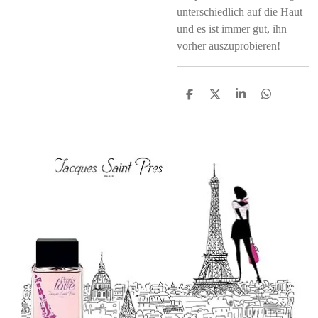
unterschiedlich auf die Haut
und es ist immer gut, ihn
vorher auszuprobieren!
S
S
S
S
h
h
h
h
a
a
a
a
r
r
r
r
e
e
e
e