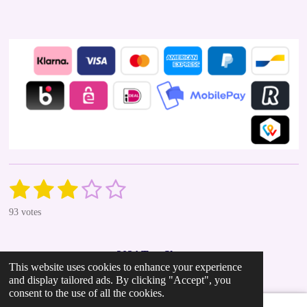
1
2
3
4
5
S
R
u
a
s
s
s
s
s
b
93 votes
t
m
t
t
t
t
t
i
i
t
n
a
a
a
a
a
r
2024 Tess Shop
g
a
This website uses cookies to enhance your experience
r
r
r
r
r
t
:
and display tailored ads. By clicking "Accept", you
i
2
s
s
s
s
consent to the use of all the cookies.
n
.
g