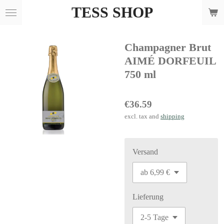
TESS SHOP
Skip
to
main
Champagner Brut
content
AIMÉ DORFEUIL
750 ml
€36.59
excl. tax and
shipping
Versand
Lieferung