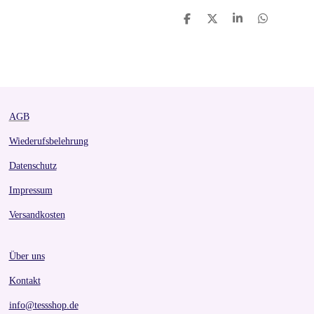
S
S
S
S
h
h
h
h
a
a
a
a
r
r
r
r
e
e
e
e
AGB
Wiederufsbelehrung
Datenschutz
Impressum
Versandkosten
Über uns
Kontakt
info@tessshop.de