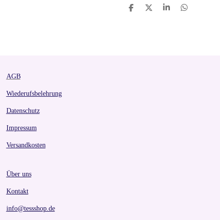
S
S
S
S
h
h
h
h
a
a
a
a
r
r
r
r
e
e
e
e
AGB
Wiederufsbelehrung
Datenschutz
Impressum
Versandkosten
Über uns
Kontakt
info@tessshop.de