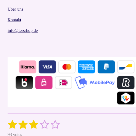
Über uns
Kontakt
info@tessshop.de
1
2
3
4
5
S
R
u
a
s
s
s
s
s
b
93 votes
t