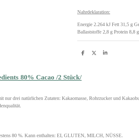
Nahrdeklaration:
Energie 2.264 kJ Fett 31,5 g G
Ballaststoffe 2,8 g Protein 8,8 
S
S
S
h
h
h
a
a
a
r
r
r
e
e
e
redients 80% Cacao /2 Stück/
t nur drei natürlichen Zutaten: Kakaomasse, Rohrzucker und Kakaobutt
enqualität.
destens 80 %. Kann enthalten: EI, GLUTEN, MILCH, NÜSSE.