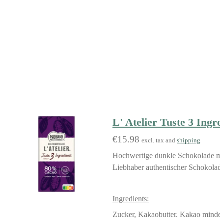
L' Atelier Tuste 3 Ing
€15.98
excl. tax and
shipping
Hochwertige dunkle Schokolade mi
Liebhaber authentischer Schokolad
Ingredients:
Zucker, Kakaobutter. Kakao min