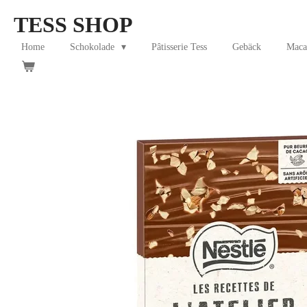
Skip
TESS SHOP
to
main
Home
Schokolade
Pâtisserie Tess
Gebäck
Maca
content