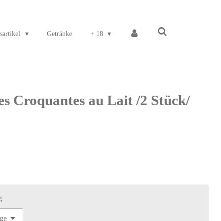
sartikel
Getränke
+ 18
s Croquantes au Lait /2 Stück/
g