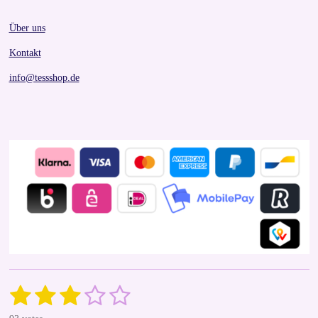
Über uns
Kontakt
info@tessshop.de
1
2
3
4
5
S
R
u
a
b