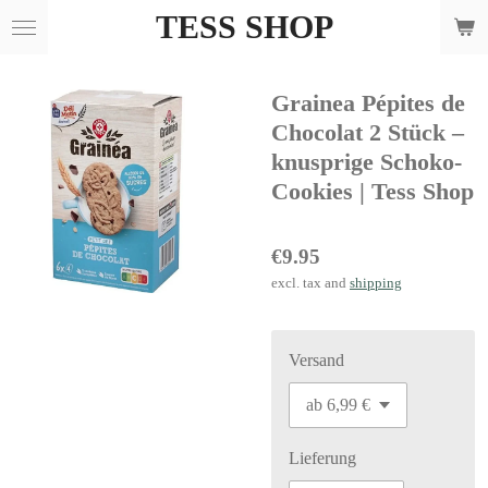
TESS SHOP
Skip
to
main
Grainea Pépites de
content
Chocolat 2 Stück –
knusprige Schoko-
Cookies | Tess Shop
€9.95
excl. tax and
shipping
Versand
Lieferung