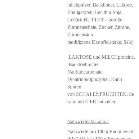
milchpulver, Backbutter, Laktose,
Emulgatoren: Lecithin-Soja,
Gebäck BUTTER – gesüßte
Zitronenschale, Zucker, Zitrone,
Zitronensäure,
modifizierte Kartoffelstärke, Salz)
–
LAKTOSE und MILCHproteine,
Backtriebmittel:
Natriumcarbonate,
Dinatriumdiphosphat. Kann
Spuren
von SCHALENFRÜCHTEN, Se
sam und EIER enthalten
Nährwertdeklaration:
Nährwerte pro 100 g Energiewert
(kJ) 2241 kJ / 100 g Energiewert