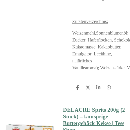
Zutatenverzeichnis:
Weizenmehl,Sonnenblumenöl;
Zucker; Haferflocken, Schokol
Kakaomasse, Kakaobutter,
Emulgator: Lecithine,
natürliches
Vanillearoma); Weizenstärke, V
S
S
S
S
h
h
h
h
a
a
a
a
r
r
r
r
e
e
e
e
DELACRE Sprits 200g (2
Stück) – knusprige
Buttergebäck Kekse | Tess
Shop