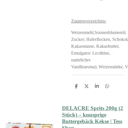
Zutatenverzeichnis:
Weizenmehl,Sonnenblumenöl;
Zucker; Haferflocken, Schokol
Kakaomasse, Kakaobutter,
Emulgator: Lecithine,
natürliches
Vanillearoma); Weizenstärke, V
S
S
S
S
h
h
h
h
a
a
a
a
r
r
r
r
e
e
e
e
DELACRE Sprits 200g (2
Stück) – knusprige
Buttergebäck Kekse | Tess
Shop