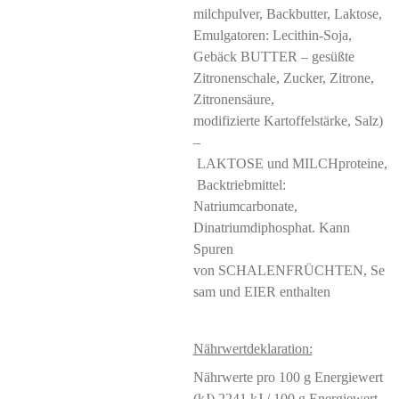
milchpulver, Backbutter, Laktose,
Emulgatoren: Lecithin-Soja,
Gebäck BUTTER – gesüßte
Zitronenschale, Zucker, Zitrone,
Zitronensäure,
modifizierte Kartoffelstärke, Salz)
–
LAKTOSE und MILCHproteine,
Backtriebmittel:
Natriumcarbonate,
Dinatriumdiphosphat. Kann
Spuren
von SCHALENFRÜCHTEN, Se
sam und EIER enthalten
Nährwertdeklaration:
Nährwerte pro 100 g Energiewert
(kJ) 2241 kJ / 100 g Energiewert