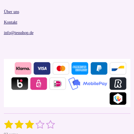
Über uns
Kontakt
info@tessshop.de
1
2
3
4
5
S
R
u
a
b