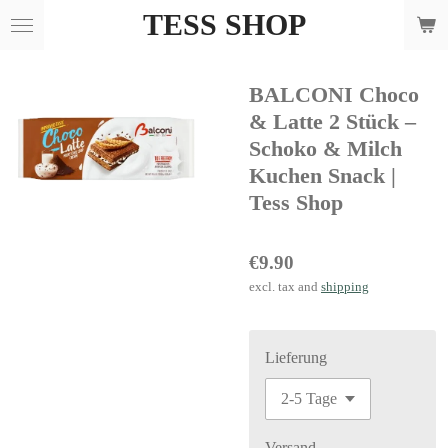
TESS SHOP
Skip
to
main
BALCONI Choco
content
& Latte 2 Stück –
Schoko & Milch
Kuchen Snack |
Tess Shop
€9.90
excl. tax and
shipping
Lieferung
Versand