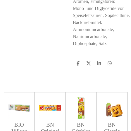
Aromen, Emulgatoren:
Mono- und Diglyceride von
Speisefettsäuren, Sojalecithine,
Backtriebmittel:
Ammoniumcarbonate,
Natriumcarbonate,
Diphosphate, Salz.
S
S
S
S
h
h
h
h
a
a
a
a
r
r
r
r
e
e
e
e
BIO
BN
BN
BN