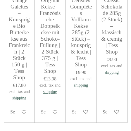
Village
Original
Céréales
Classic
Galettes
Kekse –
Complète
Schokola
–
Französis
s
de 285g
Knusprig
che
Vollkorn
(2 Stück)
e Bio
Doppelk
Kekse
–
Butterke
ekse mit
285g (2
klassisch
kse aus
Schoko-
Stück) –
& cremig
Frankreic
Füllung |
knusprig
| Tess
h | 2
2 Stück
& leicht |
Shop
Stück
375 g |
Tess
€9.90
150 g |
Tess
Shop
excl. tax and
Tess
Shop
€9.90
shipping
Shop
€13.98
excl. tax and
€17.80
excl. tax and
shipping
excl. tax and
shipping
shipping
See details
See details
See details
See details