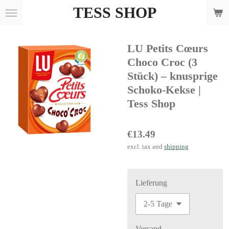
TESS SHOP
Skip
to
main
LU Petits Cœurs
content
Choco Croc (3
Stück) – knusprige
Schoko-Kekse |
Tess Shop
€13.49
excl. tax and
shipping
Lieferung
Versand