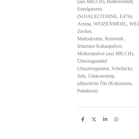
(aus MILCH), Butterreinfett,
Emulgatoren
(SOJALECITHINE, E476),
Aroma, WEIZENMEHL, WE
Zucker,
Maltodextrin, Reismehl ,
fettarmes Kakaopulver,
Molkenpulver (aus MILCH),
Überzugsmittel
(Akaziengummi, Schellack),
Salz, Glukosesirup,
pflanzliche Öle (Kokosnuss,
Palmkern).
S
S
S
S
h
h
h
h
a
a
a
a
r
r
r
r