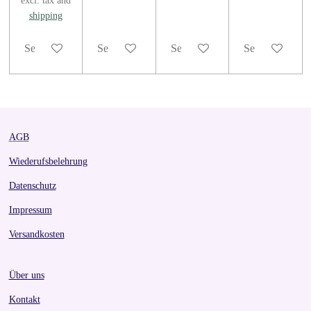
excl. tax and
shipping
See details
See details
See details
See details
AGB
Wiederufsbelehrung
Datenschutz
Impressum
Versandkosten
Über uns
Kontakt