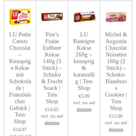
e
e
e
e
LU Petits
Pim’s
LU
Michel &
Cœurs
Fraise
Bastogne
Augustin
Chocolat
Erdbeer
Kekse
Chocolat
–
Kekse
260g –
Noisettes
Knusprig
140g (3
knusprig
180g (2
e Kekse
Stück) –
&
Stück) –
mit
Schoko
karamelli
Schoko-
Schokola
& Frucht
g | Tess
Haselnus
de |
Snack |
Shop
s
Französis
Tess
Cookies |
€5.99
ches
Shop
Tess
excl. tax and
Gebäck |
Shop
€14.65
shipping
Tess
€15.90
excl. tax and
Shop
shipping
excl. tax and
€14.97
shipping