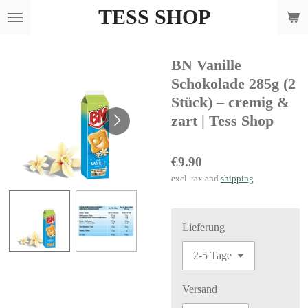
TESS SHOP
Skip
to
main
BN Vanille
content
Schokolade 285g (2
Stück) – cremig &
zart | Tess Shop
€9.90
excl. tax and
shipping
Lieferung
Versand