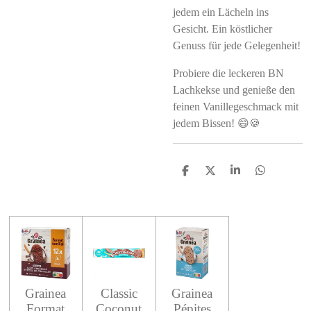
jedem ein Lächeln ins
Gesicht. Ein köstlicher
Genuss für jede Gelegenheit!
Probiere die leckeren BN
Lachkekse und genieße den
feinen Vanillegeschmack mit
jedem Bissen! 😄🍪
S
S
S
S
h
h
h
h
a
a
a
a
r
r
r
r
e
e
e
e
Grainea
Classic
Grainea
Format
Coconut
Pépites