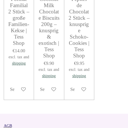
Familial
Milk
de
2 Stück –
Chocolat
Chocolat
große
e Biscuits
2 Stück –
Familien-
200g –
knusprig
Kekse |
knusprig
e
Tess
&
Schoko-
Shop
exotisch |
Cookies |
Tess
Tess
€14.00
Shop
Shop
excl. tax and
€9.90
€9.95
shipping
excl. tax and
excl. tax and
shipping
shipping
See details
See details
See details
AGB