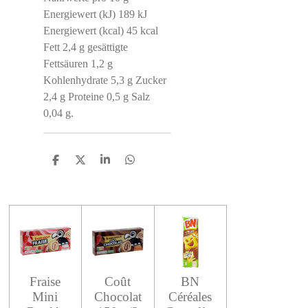
Energiewert (kJ) 189 kJ
Energiewert (kcal) 45 kcal
Fett 2,4 g gesättigte
Fettsäuren 1,2 g
Kohlenhydrate 5,3 g Zucker
2,4 g Proteine ​​0,5 g Salz
0,04 g.
S
S
S
S
h
h
h
h
a
a
a
a
r
r
r
r
e
e
e
e
Fraise
Coût
BN
Mini
Chocolat
Céréales