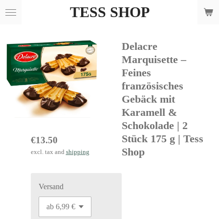
TESS SHOP
Skip
to
main
Delacre
content
Marquisette –
Feines
französisches
Gebäck mit
Karamell &
Schokolade | 2
Stück 175 g | Tess
€13.50
Shop
excl. tax and
shipping
Versand