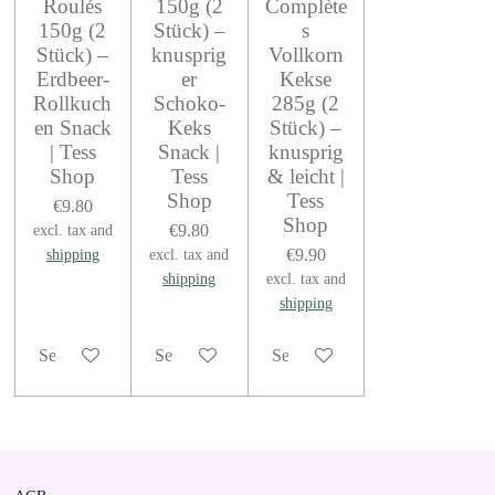
Roulés
150g (2
Complète
150g (2
Stück) –
s
Stück) –
knusprig
Vollkorn
Erdbeer-
er
Kekse
Rollkuch
Schoko-
285g (2
en Snack
Keks
Stück) –
| Tess
Snack |
knusprig
Shop
Tess
& leicht |
Shop
Tess
€9.80
Shop
€9.80
excl. tax and
€9.90
shipping
excl. tax and
shipping
excl. tax and
shipping
See details
See details
See details