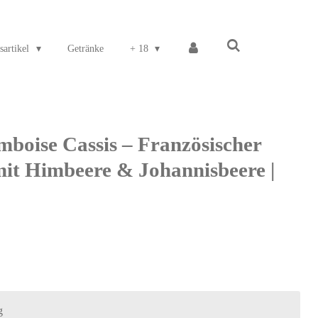
sartikel
Getränke
+ 18
boise Cassis – Französischer
mit Himbeere & Johannisbeere |
g