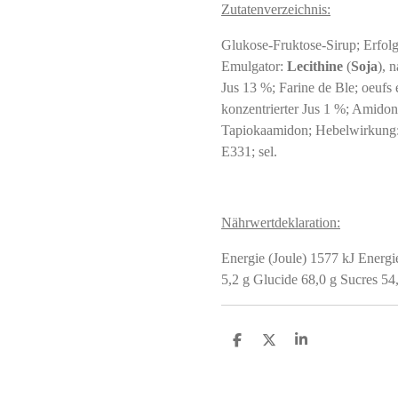
Zutatenverzeichnis:
Glukose-Fruktose-Sirup; Erfol
Emulgator:
Lecithine
(
Soja
), 
Jus 13 %; Farine de Ble; oeufs e
konzentrierter Jus 1 %; Amidon 
Tapiokaamidon; Hebelwirkung: 
E331; sel.
Nährwertdeklaration:
Energie (Joule) 1577 kJ Energie
5,2 g Glucide 68,0 g Sucres 54,0 
S
S
S
h
h
h
a
a
a
r
r
r