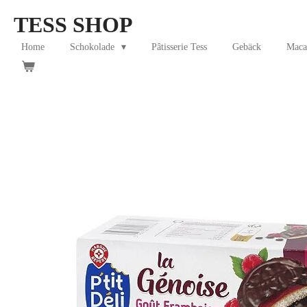
Skip
TESS SHOP
to
main
Home
Schokolade
Pâtisserie Tess
Gebäck
Maca
content