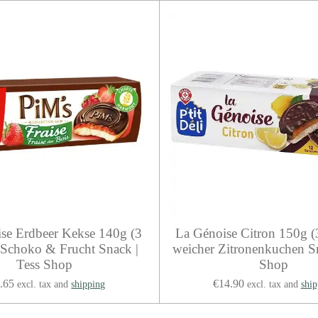
e
e
e
ise Erdbeer Kekse 140g (3
La Génoise Citron 150g (
 Schoko & Frucht Snack |
weicher Zitronenkuchen Sn
Tess Shop
Shop
.65
€14.90
excl. tax and
shipping
excl. tax and
ship