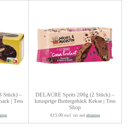
3 Stück) –
DELACRE Sprits 200g (2 Stück) –
ack | Tess
knusprige Buttergebäck Kekse | Tess
Shop
€15.90
ping
excl. tax and
shipping