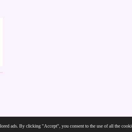
ored ads. By clicking "Accept", you consent to the use of all the cooki