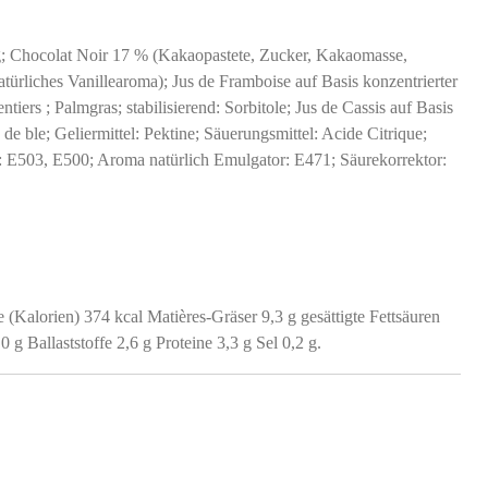
g; Chocolat Noir 17 % (Kakaopastete, Zucker, Kakaomasse,
natürliches Vanillearoma); Jus de Framboise auf Basis konzentrierter
ntiers ; Palmgras; stabilisierend: Sorbitole; Jus de Cassis auf Basis
de ble; Geliermittel: Pektine; Säuerungsmittel: Acide Citrique;
E503, E500; Aroma natürlich Emulgator: E471; Säurekorrektor:
 (Kalorien) 374 kcal Matières-Gräser 9,3 g gesättigte Fettsäuren
g Ballaststoffe 2,6 g Proteine ​​3,3 g Sel 0,2 g.