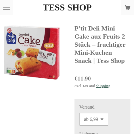
TESS SHOP
Skip
to
main
P’tit Deli Mini
content
Cake aux Fruits 2
Stück – fruchtiger
Mini-Kuchen
Snack | Tess Shop
€11.90
excl. tax and
shipping
Versand
Lieferung