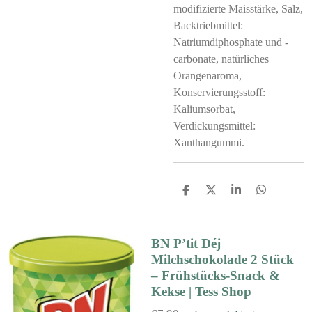
modifizierte Maisstärke, Salz,
Backtriebmittel:
Natriumdiphosphate und -
carbonate, natürliches
Orangenaroma,
Konservierungsstoff:
Kaliumsorbat,
Verdickungsmittel:
Xanthangummi.
S
S
S
S
h
h
h
h
a
a
a
a
r
r
r
r
e
e
e
e
BN P’tit Déj
Milchschokolade 2 Stück
– Frühstücks-Snack &
Kekse | Tess Shop