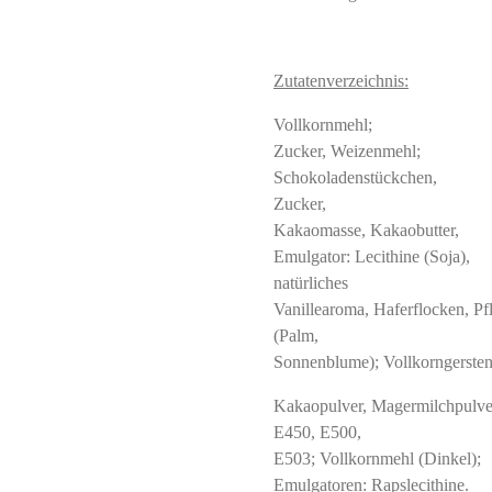
Zutatenverzeichnis:
Vollkornmehl;
Zucker, Weizenmehl;
Schokoladenstückchen,
Zucker,
Kakaomasse, Kakaobutter,
Emulgator: Lecithine (Soja),
natürliches
Vanillearoma, Haferflocken, Pf
(Palm,
Sonnenblume); Vollkorngerste
Kakaopulver, Magermilchpulver
E450, E500,
E503; Vollkornmehl (Dinkel);
Emulgatoren: Rapslecithine.