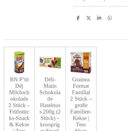
S
S
S
S
h
h
h
h
a
a
a
a
r
r
r
r
e
e
e
e
BN P’tit
Déli-
Grainea
Déj
Matin
Format
Milchsch
Schokola
Familial
okolade
de
2 Stück –
2 Stück –
Haselnus
große
Frühstüc
s 200g (2
Familien-
ks-Snack
Stück) –
Kekse |
& Kekse
knusprig
Tess
| Tess
er Snack
Shop