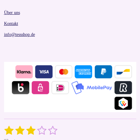
Über uns
Kontakt
info@tessshop.de
1
2
3
4
5
S
R
u
a
b