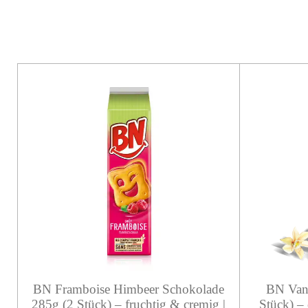
BN Framboise Himbeer Schokolade
BN Vani
285g (2 Stück) – fruchtig & cremig |
Stück) – 