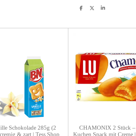
S
S
S
h
h
h
a
a
a
r
r
r
e
e
e
lle Schokolade 285g (2
CHAMONIX 2 Stück – 
cremig & zart | Tess Shop
Kuchen Snack mit Creme |