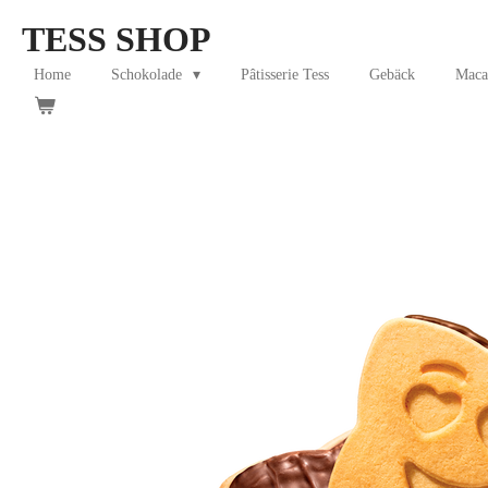
Skip
TESS SHOP
to
main
Home
Schokolade
Pâtisserie Tess
Gebäck
Maca
content