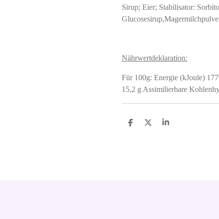
Sirup; Eier; Stabilisator: Sorb
Glucosesirup,Magermilchpulver
Nährwertdeklaration:
Für 100g: Energie (kJoule) 1779
15,2 g Assimilierbare Kohlenhy
S
S
S
h
h
h
a
a
a
r
r
r
e
e
e