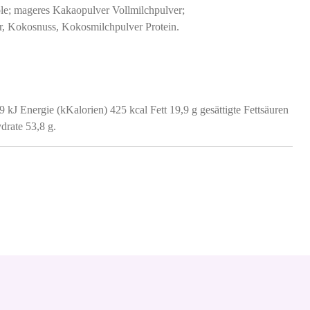
itole; mageres Kakaopulver Vollmilchpulver;
, Kokosnuss, Kokosmilchpulver Protein.
 kJ Energie (kKalorien) 425 kcal Fett 19,9 g gesättigte Fettsäuren
drate 53,8 g.