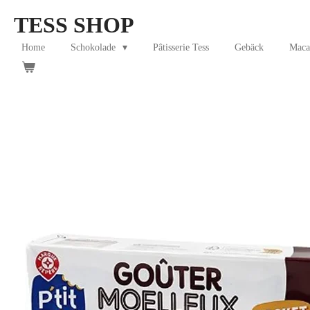
Skip
TESS SHOP
to
main
Home
Schokolade
Pâtisserie Tess
Gebäck
Maca
content