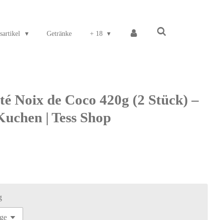
sartikel
Getränke
+ 18
oté Noix de Coco 420g (2 Stück) –
uchen | Tess Shop
g