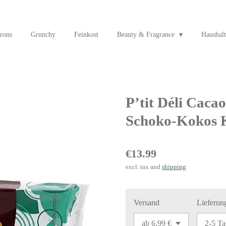
rons
Grunchy
Feinkost
Beauty & Fragrance
Haushalt
P’tit Déli Caca
Schoko-Kokos K
€13.99
excl. tax and
shipping
Versand
Lieferun