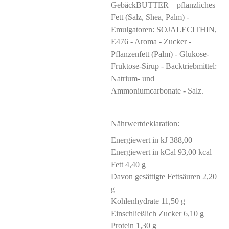
GebäckBUTTER – pflanzliches
Fett (Salz, Shea, Palm) -
Emulgatoren: SOJALECITHIN,
E476 - Aroma - Zucker -
Pflanzenfett (Palm) - Glukose-
Fruktose-Sirup - Backtriebmittel:
Natrium- und
Ammoniumcarbonate - Salz.
Nährwertdeklaration:
Energiewert in kJ 388,00
Energiewert in kCal 93,00 kcal
Fett 4,40 g
Davon gesättigte Fettsäuren 2,20
g
Kohlenhydrate 11,50 g
Einschließlich Zucker 6,10 g
Protein 1,30 g