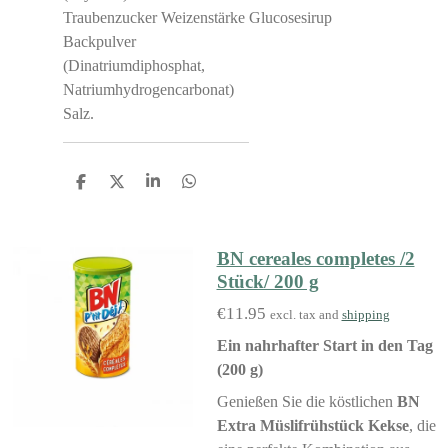
Traubenzucker Weizenstärke Glucosesirup
Backpulver
(Dinatriumdiphosphat,
Natriumhydrogencarbonat)
Salz.
S
S
S
S
h
h
h
h
a
a
a
a
r
r
r
r
e
e
e
e
BN cereales completes /2
Stück/ 200 g
€11.95
excl. tax and
shipping
Ein nahrhafter Start in den Tag
(200 g)
Genießen Sie die köstlichen
BN
Extra Müslifrühstück Kekse
, die