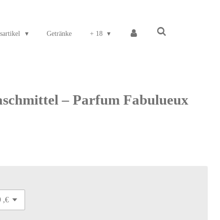
sartikel
Getränke
+ 18
chmittel – Parfum Fabulueux