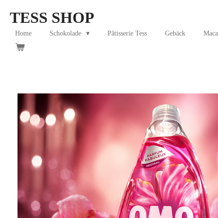
Skip
TESS SHOP
to
main
Home
Schokolade
Pâtisserie Tess
Gebäck
Maca
content