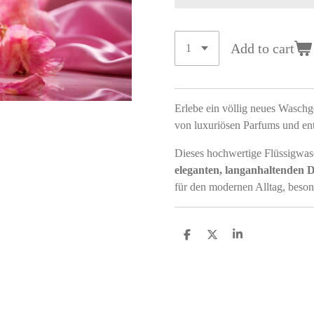
Add to cart
Erlebe ein völlig neues Wasch
von luxuriösen Parfums und ent
Dieses hochwertige Flüssigwas
eleganten, langanhaltenden D
für den modernen Alltag, beso
S
S
S
h
h
h
a
a
a
r
r
r
e
e
e