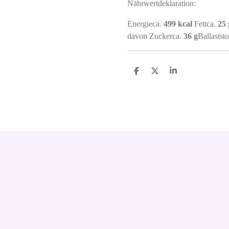
Nährwertdeklaration:
Energieca.
499 kcal
Fettca.
25 
davon Zuckerca.
36 g
Ballastst
S
S
S
h
h
h
a
a
a
r
r
r
e
e
e