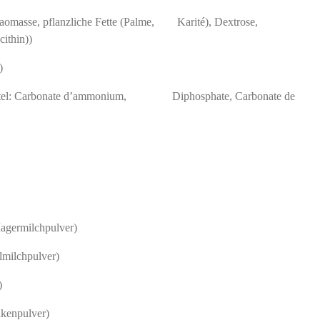
aomasse, pflanzliche Fette (Palme, Karité), Dextrose,
cithin))
)
ebmittel: Carbonate d’ammonium, Diphosphate, Carbonate de
agermilchpulver)
lmilchpulver)
)
kenpulver)