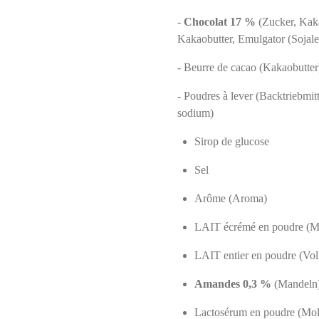
-
Chocolat 17 %
(Zucker, Kak
Kakaobutter, Emulgator (Sojale
- Beurre de cacao (Kakaobutter
- Poudres à lever (Backtri
sodium)
Sirop de glucose
Sel
Arôme (Aroma)
LAIT écrémé en poudre (M
LAIT entier en poudre (Vol
Amandes 0,3 %
(Mandeln
Lactosérum en poudre (Mol