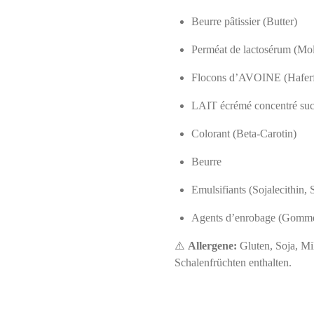
Beurre pâtissier (Butter)
Perméat de lactosérum (Mo
Flocons d’AVOINE (Haferf
LAIT écrémé concentré suc
Colorant (Beta-Carotin)
Beurre
Emulsifiants (Sojalecithin,
Agents d’enrobage (Gomme 
⚠️
Allergene:
Gluten, Soja, M
Schalenfrüchten enthalten.