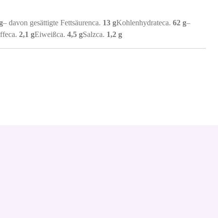
g
– davon gesättigte Fettsäurenca.
13 g
Kohlenhydrateca.
62 g
–
offeca.
2,1 g
Eiweißca.
4,5 g
Salzca.
1,2 g