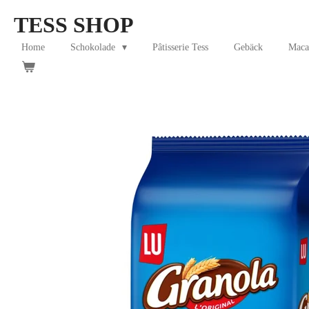
Skip
TESS SHOP
to
main
Home
Schokolade
Pâtisserie Tess
Gebäck
Maca
content