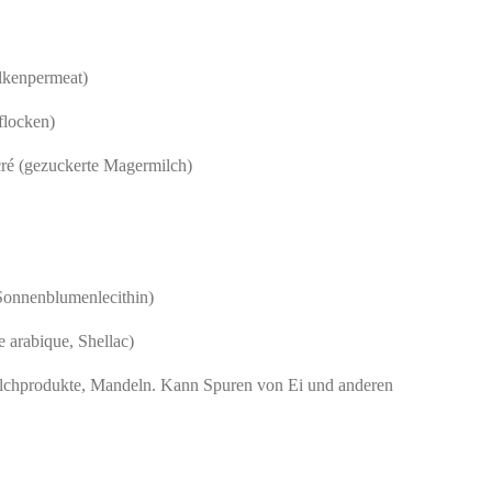
lkenpermeat)
locken)
ré (gezuckerte Magermilch)
 Sonnenblumenlecithin)
arabique, Shellac)
ilchprodukte, Mandeln. Kann Spuren von Ei und anderen