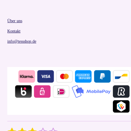
Über uns
Kontakt
info@tessshop.de
S
R