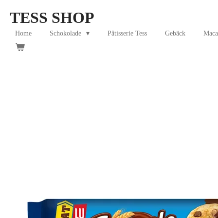
Skip
TESS SHOP
to
main
Home
Schokolade
Pâtisserie Tess
Gebäck
Maca
content