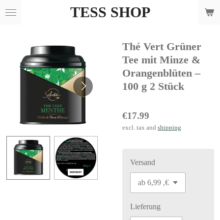
TESS SHOP
Skip
to
main
Thé Vert Grüner
content
Tee mit Minze &
Orangenblüten –
100 g 2 Stück
€17.99
excl. tax and
shipping
Versand
Lieferung