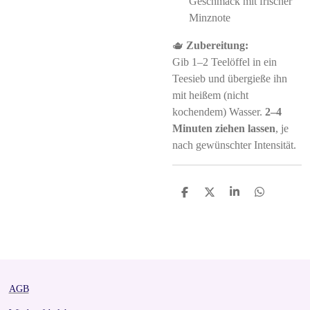
Geschmack mit frischer
Minznote
🫖
Zubereitung:
Gib 1–2 Teelöffel in ein
Teesieb und übergieße ihn
mit heißem (nicht
kochendem) Wasser.
2–4
Minuten ziehen lassen
, je
nach gewünschter Intensität.
S
S
S
S
h
h
h
h
a
a
a
a
r
r
r
r
e
e
e
e
AGB