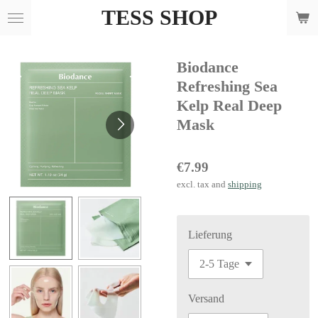
TESS SHOP
Skip
to
main
Biodance
content
Refreshing Sea
Kelp Real Deep
Mask
€7.99
excl. tax and
shipping
Lieferung
Versand