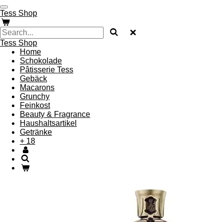
Skip
Tess Shop
to
main
content
Tess Shop
Home
Schokolade
Pâtisserie Tess
Gebäck
Macarons
Grunchy
Feinkost
Beauty & Fragrance
Haushaltsartikel
Getränke
+ 18