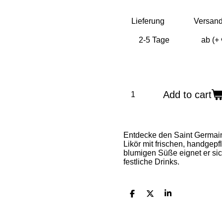
Lieferung
Versan
Add to cart
Entdecke den Saint Germain
Likör mit frischen, handgep
blumigen Süße eignet er sich
festliche Drinks.
S
S
S
h
h
h
a
a
a
r
r
r