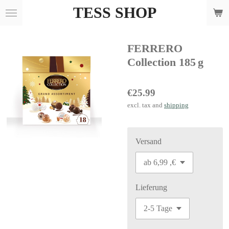
TESS SHOP
Skip
to
main
FERRERO
content
Collection 185 g
€25.99
excl. tax and
shipping
Versand
Lieferung