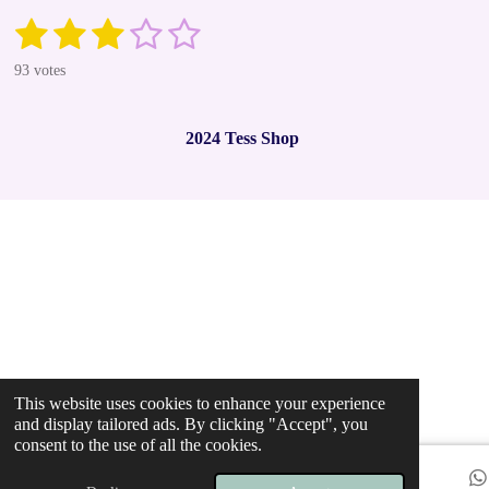
1
2
3
4
5
S
R
u
a
s
s
s
s
s
b
93 votes
t
m
t
t
t
t
t
i
i
t
n
a
a
a
a
a
r
2024 Tess Shop
g
a
r
r
r
r
r
t
:
i
2
s
s
s
s
n
.
g
9
7
8
4
9
4
6
2
This website uses cookies to enhance your experience
3
and display tailored ads. By clicking "Accept", you
6
consent to the use of all the cookies.
5
5