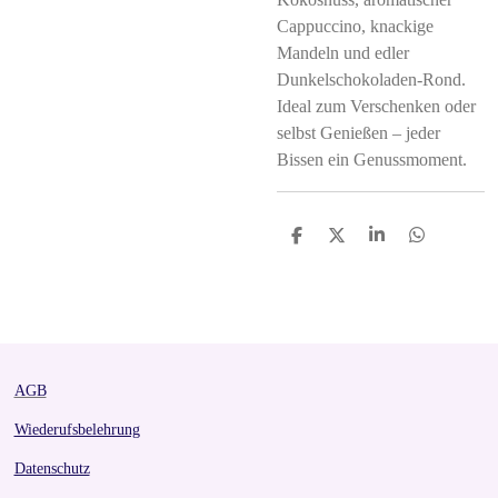
Cappuccino, knackige
Mandeln und edler
Dunkelschokoladen-Rond.
Ideal zum Verschenken oder
selbst Genießen – jeder
Bissen ein Genussmoment.
S
S
S
S
h
h
h
h
a
a
a
a
r
r
r
r
e
e
e
e
AGB
Wiederufsbelehrung
Datenschutz